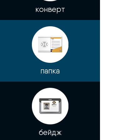
конверт
папка
бейдж